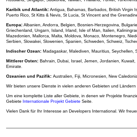
Karibik und Atlantik:
Antigua, Bahamas, Barbados, British Virgin 
Puerto Rico, St Kitts & Nevis, St Lucia, St Vincent and the Grenadin
Europa:
Albanien, Andorra, Belgien, Bosnien-Herzegovina, Bulgarie
Griechenland, Ungarn, Island, Irland, Isle of Man, Italien, Kaliningr
Mazedonien, Mallorca, Malta, Moldova, Monaco, Montenegro, Niede
Serbien, Slowakei, Slowenien, Spanien, Schweden, Schweiz, Tschec
Indischer Ozean:
Madagaskar, Malediven, Mauritius, Seychellen, S
Mittlerer Osten:
Bahrain, Dubai, Israel, Jemen, Jordanien, Kuwait, 
Emirate.
Ozeanien und Pazifik:
Australien, Fiji, Micronesien, New Caledon
Wir bieten unsere Dienste in vielen anderen Gebieten und Ländern 
Um eine komplette Liste aller Gebiete, in denen wir Projekte finanz
Gebiete
Internationale Projekt Gebiete
Seite.
Vielen Dank für Ihr Interesse an Developers International. Wir freu