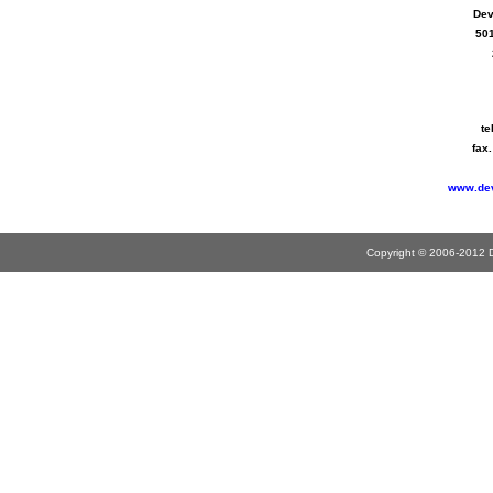
Dev
501
te
fax
www.dev
Copyright © 2006-2012 De