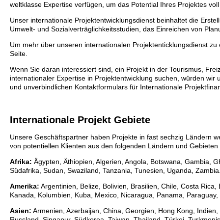
weltklasse Expertise verfügen, um das Potential Ihres Projektes vol
Unser internationale Projektentwicklungsdienst beinhaltet die Erste
Umwelt- und Sozialverträglichkeitsstudien, das Einreichen von P
Um mehr über unseren internationalen Projektenticklungsdienst zu 
Seite.
Wenn Sie daran interessiert sind, ein Projekt in der Tourismus, Fre
internationaler Expertise in Projektentwicklung suchen, würden wir 
und unverbindlichen Kontaktformulars für Internationale Projektfina
Internationale Projekt Gebiete
Unsere Geschäftspartner haben Projekte in fast sechzig Ländern welt
von potentiellen Klienten aus den folgenden Ländern und Gebieten
Afrika:
Ägypten, Äthiopien, Algerien, Angola, Botswana, Gambia,
Südafrika, Sudan, Swaziland, Tanzania, Tunesien, Uganda, Zambia
Amerika:
Argentinien, Belize, Bolivien, Brasilien, Chile, Costa R
Kanada, Kolumbien, Kuba, Mexico, Nicaragua, Panama, Paraguay, 
Asien:
Armenien, Azerbaijan, China, Georgien, Hong Kong, Indien,
Russland, Singapur, Südkorea, Taiwan, Thailand, Türkei, Turkmenis